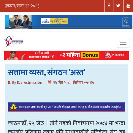
शुक्रबार, साउन २२, २०८३
सत्तामा व्यस्त, संगठन ‘अस्त’
By Everestmission
२५ जेष्ठ २०८०, बिहीबार ०७:४७
काठमाडौँ, २५ जेठ । तीनै तहको निर्वाचनमा २०७४ मा भन्दा
कमजोर परिणाम ल्याए पनि माओवादीले यतिबेला संघ, दुई