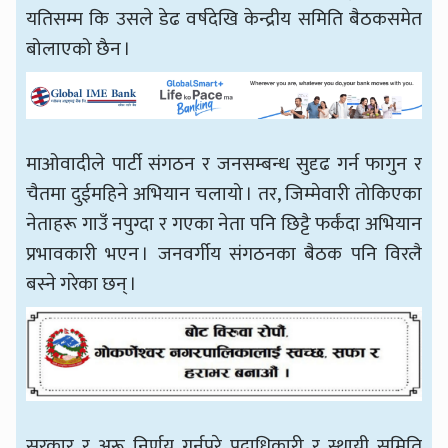
यतिसम्म कि उसले डेढ वर्षदेखि केन्द्रीय समिति बैठकसमेत
बोलाएको छैन ।
माओवादीले पार्टी संगठन र जनसम्बन्ध सुदृढ गर्न फागुन र
चैतमा दुईमहिने अभियान चलायो । तर, जिम्मेवारी तोकिएका
नेताहरू गाउँ नपुग्दा र गएका नेता पनि छिट्टै फर्कंदा अभियान
प्रभावकारी भएन । जनवर्गीय संगठनका बैठक पनि विरलै
बस्ने गरेका छन् ।
सरकार र अरू निर्णय गर्नुपरे पदाधिकारी र स्थायी समिति