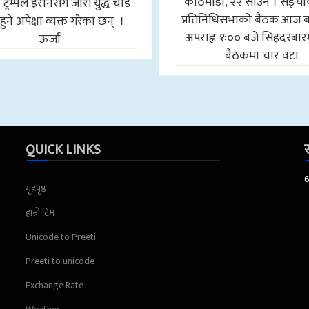
काठमाडौँ, २२ साउन । सङ्घी
 ट्रम्पले इरानसँग जारी युद्ध चाँडै
प्रतिनिधिसभाको बैठक आज बस
 हुने अपेक्षा व्यक्त गरेका छन् ।
अपराह्न १ः०० बजे सिंहदरबारम
ऊर्जा
बैठकमा चार वटा
QUICK LINKS
स
गृहपृष्ठ
हाम्रो टिम
Unicode to Preeti
Preeti to unicode
Exchange Rate