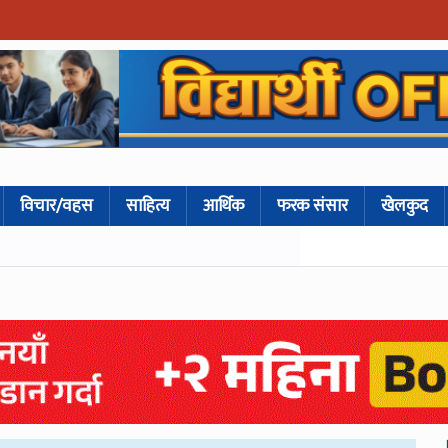
विचार/वहस
साहित्य
आर्थिक
फरक संसार
खेलकुद