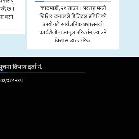
य संसद्
काठमाडौँ, २१ साउन । परराष्ट्र मन्त्री
्दै छ ।
शिशिर खनालले डिजिटल प्रविधिको
ा बस्ने
उपयोगले सार्वजनिक प्रशासनको
कार्यशैलीमा आमूल परिवर्तन ल्याउने
विश्वास व्यक्त गरेका
ूचना बिभाग दर्ता नं.
602/074-075