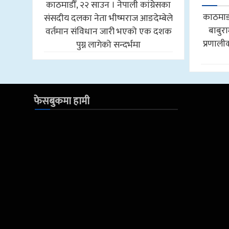
काठमाडौँ, २२ साउन । नेपाली कांग्रेसका
काठमाडौँ
संसदीय दलका नेता भीष्मराज आङदेम्बेले
बाबुरा
वर्तमान संविधान जारी भएको एक दशक
प्रणाली
पुग्न लागेको सन्दर्भमा
फेसबुकमा हामी