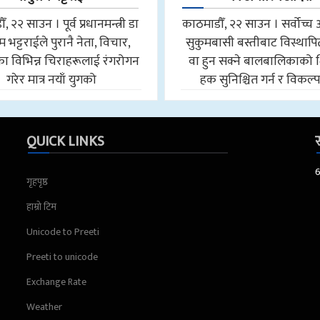
, २२ साउन । पूर्व प्रधानमन्त्री डा
काठमाडौँ, २२ साउन । सर्वोच्
म भट्टराईले पुरानै नेता, विचार,
सुकुमबासी बस्तीबाट विस्थाप
का विभिन्न चिराहरूलाई रंगरोगन
वा हुन सक्ने बालबालिकाको श
गरेर मात्र नयाँ युगको
हक सुनिश्चित गर्न र विकल्
QUICK LINKS
स
गृहपृष्ठ
हाम्रो टिम
Unicode to Preeti
Preeti to unicode
Exchange Rate
Weather