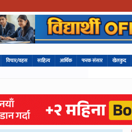
विचार/वहस
साहित्य
आर्थिक
फरक संसार
खेलकुद