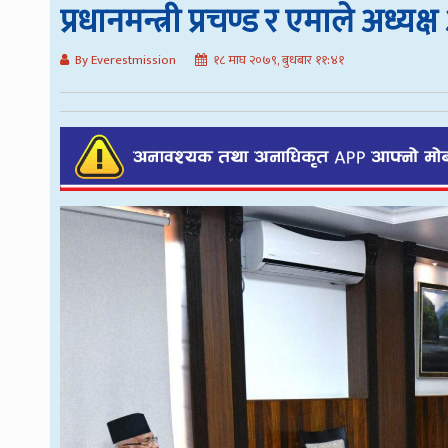
प्रधानमन्त्री प्रचण्ड र एमाले अध्यक
By Everestmission
१८ माघ २०७९, बुधबार ११:४१