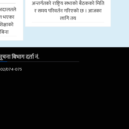
अन्तर्गतको राष्ट्रिय सभाको बैठकको मिति
च अदालतले
र समय परिवर्तन गरिएको छ । आजका
ित भएका
लागि तय
िक्षाको
पबिना
ूचना बिभाग दर्ता नं.
602/074-075