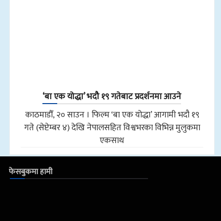
‘बा एक योद्धा’ भदौ १९ गतेबाट प्रदर्शनमा आउने
काठमाडौँ, २० साउन । फिल्म ‘बा एक योद्धा’ आगामी भदौ १९
गते (सेप्टेम्बर ४) देखि नेपालसहित विश्वभरका विभिन्न मुलुकमा
एकसाथ
फेसबुकमा हामी