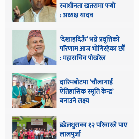
स्वाधीनता खतरामा पर्‍यो
: अध्यक्ष यादव
‘देखाइदिऊँ’ भन्ने प्रवृत्तिको
परिणाम आज भोगिरहेका छौँ
: महासचिव पोखरेल
दारिमबोटमा ‘चौलागाईं
ऐतिहासिक स्मृति केन्द्र’
बनाउने लक्ष्य
डडेलधुराका १२ परिवारले पाए
लालपुर्जा