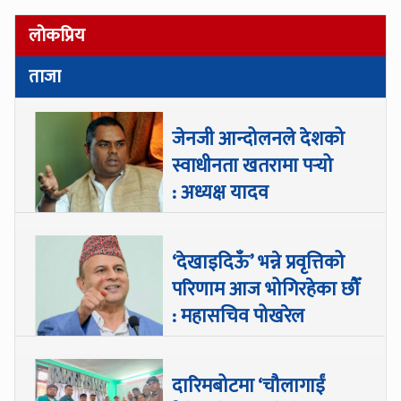
लोकप्रिय
ताजा
जेनजी आन्दोलनले देशको
स्वाधीनता खतरामा पर्‍यो
: अध्यक्ष यादव
‘देखाइदिऊँ’ भन्ने प्रवृत्तिको
परिणाम आज भोगिरहेका छौँ
: महासचिव पोखरेल
दारिमबोटमा ‘चौलागाईं