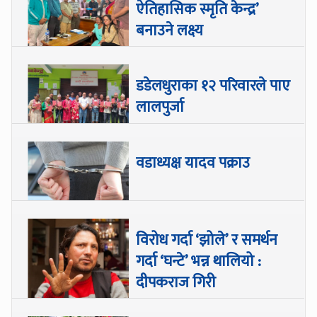
ऐतिहासिक स्मृति केन्द्र’
बनाउने लक्ष्य
डडेलधुराका १२ परिवारले पाए
लालपुर्जा
वडाध्यक्ष यादव पक्राउ
विरोध गर्दा ‘झोले’ र समर्थन
गर्दा ‘घन्टे’ भन्न थालियो :
दीपकराज गिरी