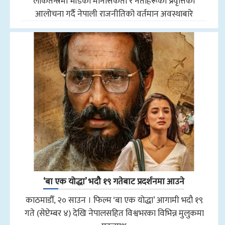
लोकतन्त्रमा भीडको मानसिकता र नेताहरूको प्रवृत्तिको
आलोचना गर्दै नेपाली राजनीतिको वर्तमान अवस्थाबारे
‘बा एक योद्धा’ भदौ १९ गतेबाट प्रदर्शनमा आउने
काठमाडौँ, २० साउन । फिल्म ‘बा एक योद्धा’ आगामी भदौ १९
गते (सेप्टेम्बर ४) देखि नेपालसहित विश्वभरका विभिन्न मुलुकमा