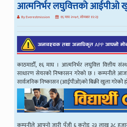
आत्मनिर्भर लघुवित्तको आईपीओ ख
By Everestmission
१६ माघ २०७९, सोमबार १२:२३
काठमाडौँ, १६ माघ । आत्मनिर्भर लघुवित्त वित्तीय सं
साधारण सेयरको निष्कासन गरेको छ । कम्पनीले आजदे
सार्वजनिक निष्कासन (आईपीओ)को बिक्री खुला गरेकोे ह
कम्पनीले आफ्नो जारी पुँजी ६ करोड २३ लाख ३८ हजा