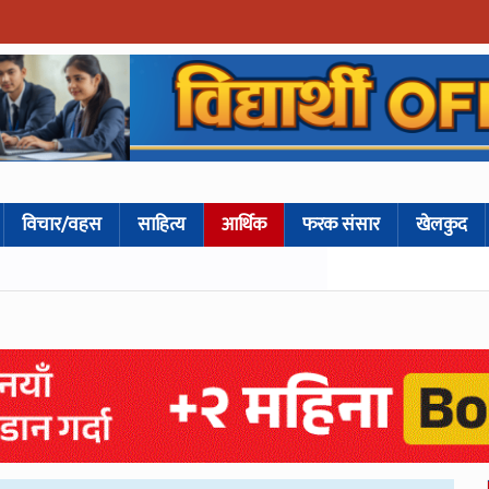
विचार/वहस
साहित्य
आर्थिक
फरक संसार
खेलकुद