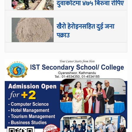
दुवाकोटमा ४७५ बिरुवा रोपिए
खैरो हेरोइनसहित दुई जना
पक्राउ