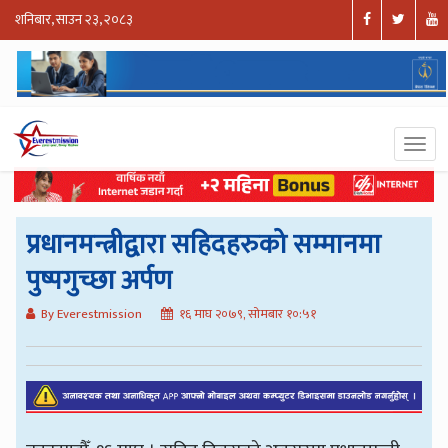
शनिबार, साउन २३, २०८३
प्रधानमन्त्रीद्वारा सहिदहरुको सम्मानमा
पुष्पगुच्छा अर्पण
By Everestmission
१६ माघ २०७९, सोमबार १०:५१