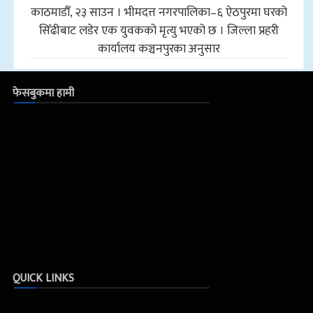
काठमाडौँ, २३ साउन । भीमदत्त नगरपालिका–६ ऐठपुरमा घरको
सिँढीबाट लडेर एक युवकको मृत्यु भएको छ । जिल्ला प्रहरी
कार्यालय कञ्चनपुरका अनुसार
फेसबुकमा हामी
QUICK LINKS