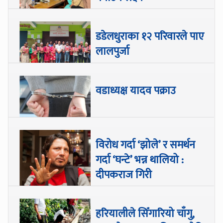
डडेलधुराका १२ परिवारले पाए
लालपुर्जा
वडाध्यक्ष यादव पक्राउ
विरोध गर्दा ‘झोले’ र समर्थन
गर्दा ‘घन्टे’ भन्न थालियो :
दीपकराज गिरी
हरियालीले सिँगारियो चाँगु,