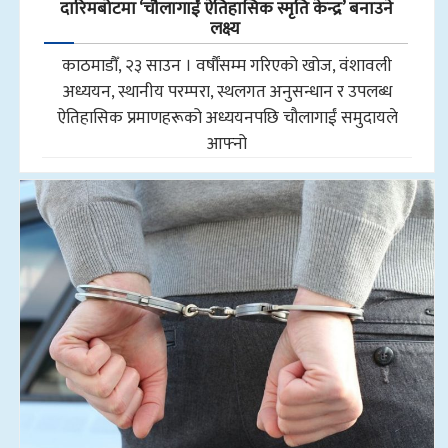
दारिमबोटमा ‘चौलागाईं ऐतिहासिक स्मृति केन्द्र’ बनाउने
लक्ष्य
काठमाडौँ, २३ साउन । वर्षौंसम्म गरिएको खोज, वंशावली
अध्ययन, स्थानीय परम्परा, स्थलगत अनुसन्धान र उपलब्ध
ऐतिहासिक प्रमाणहरूको अध्ययनपछि चौलागाईं समुदायले
आफ्नो