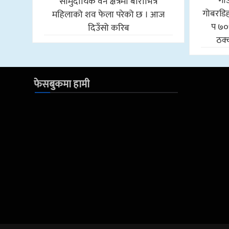
गा
सामुदायिक वन क्षेत्रमा बोराभित्र
गोबरडिहा
महिलाको शव फेला परेको छ । आज
प ७०
दिउँसो करिब
ठक्
फेसबुकमा हामी