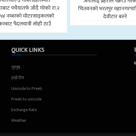
उँपालिका-३ गोबरडिहास्थित
जनालाई प्रहरीले पक्राउ गरे
बाट पचैयातर्फ जाँदै गरेको रा.२
चितवनको भरतपुर महानगरपा
५४ नम्बरको मोटरसाइकलको
देवीटार बस्ने
करबाट पैदलयात्री सोही ठाउँ
QUICK LINKS
स
गृहपृष्ठ
हाम्रो टिम
Unicode to Preeti
Preeti to unicode
Exchange Rate
Weather