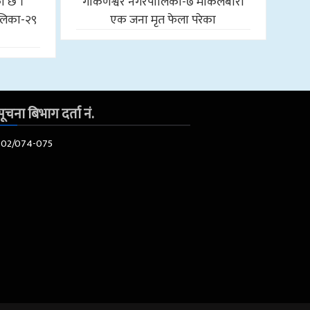
को छ ।
गोकर्णेश्वर नगरपालिका-७ माकलबारी
लिका-२९
एक जना मृत फेला परेका
ूचना बिभाग दर्ता नं.
602/074-075