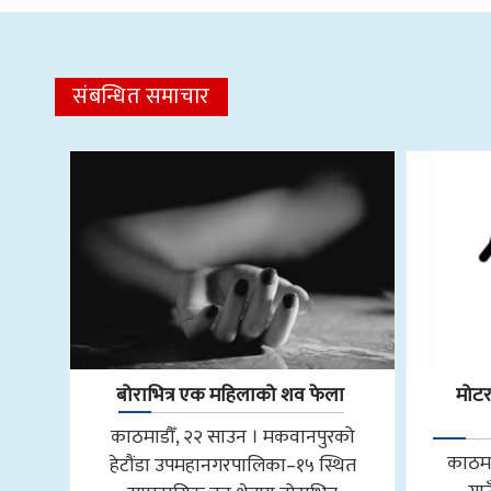
संबन्धित समाचार
बोराभित्र एक महिलाको शव फेला
मोट
काठमाडौँ, २२ साउन । मकवानपुरको
काठमा
हेटौंडा उपमहानगरपालिका–१५ स्थित