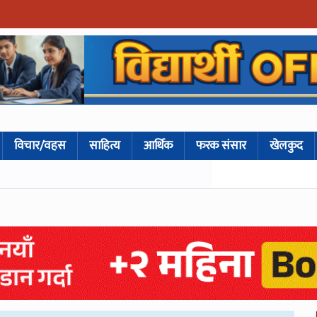
विचार/वहस
साहित्य
आर्थिक
फरक संसार
खेलकुद