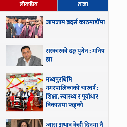
लोकप्रिय
ताजा
जामजाम ब्रदर्स काठमाडौँमा
सरकारको ढङ्ग पुगेन : मनिष
झा
मध्यपुरथिमि
नगरपालिकाको चारवर्ष :
शिक्षा, स्वास्थ्य र पूर्वाधार
विकासमा फड्को
ग्यास अभाव केही दिनमा नै