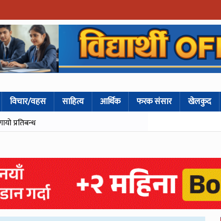
विचार/वहस
साहित्य
आर्थिक
फरक संसार
खेलकुद
गायो प्रतिबन्ध