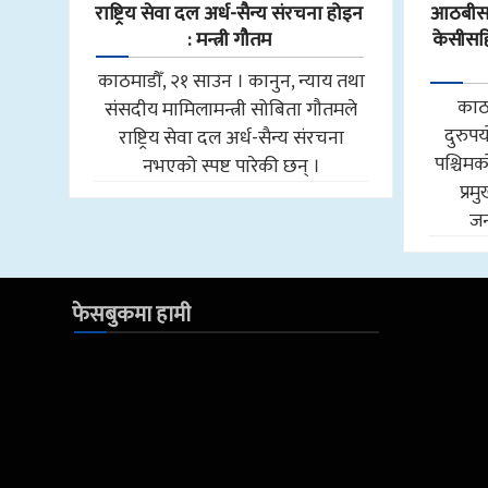
राष्ट्रिय सेवा दल अर्ध-सैन्य संरचना होइन
आठबीसक
: मन्त्री गौतम
केसीसहित
काठमाडौँ, २१ साउन । कानुन, न्याय तथा
काठ
संसदीय मामिलामन्त्री सोबिता गौतमले
दुरुप
राष्ट्रिय सेवा दल अर्ध-सैन्य संरचना
पश्चि
नभएको स्पष्ट पारेकी छन् ।
प्र
जन
फेसबुकमा हामी