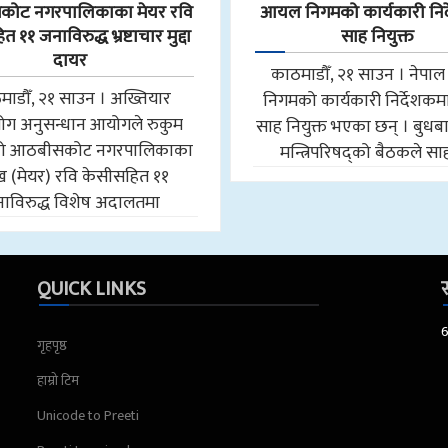
ोट नगरपालिकाका मेयर रवि
आयल निगमको कार्यकारी निर
 ११ जनाविरुद्ध भ्रष्टाचार मुद्दा
साह नियुक्त
दायर
काठमाडौँ, २१ साउन । नेप
माडौँ, २१ साउन । अख्तियार
निगमको कार्यकारी निर्देशकमा न
योग अनुसन्धान आयोगले रुकुम
साह नियुक्त भएका छन् । बुधब
मको आठबीसकोट नगरपालिकाका
मन्त्रिपरिषद्को बैठकले स
मुख (मेयर) रवि केसीसहित ११
ाविरुद्ध विशेष अदालतमा
QUICK LINKS
स
गृहपृष्ठ
हाम्रो टिम
Unicode to Preeti