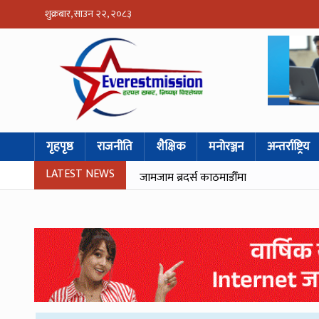
शुक्रबार, साउन २२, २०८३
गृहपृष्ठ
राजनीति
शैक्षिक
मनोरञ्जन
अन्तर्राष्ट्रिय
LATEST NEWS
जामजाम ब्रदर्स काठमाडौँमा