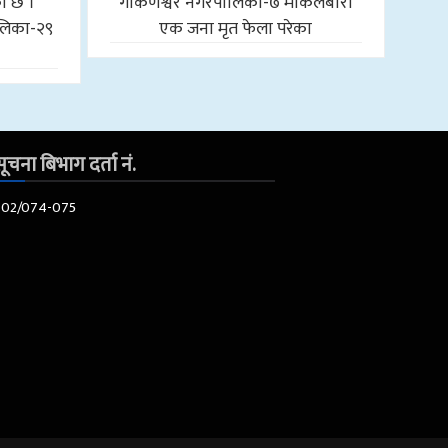
को छ ।
गोकर्णेश्वर नगरपालिका-७ माकलबारी
लिका-२९
एक जना मृत फेला परेका
ूचना बिभाग दर्ता नं.
602/074-075