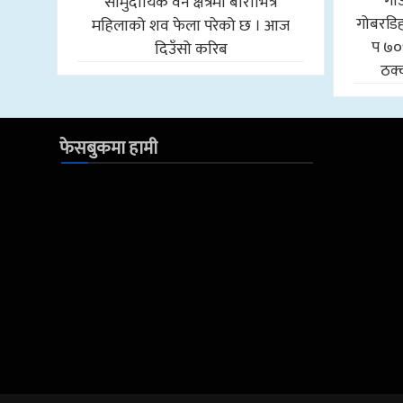
गा
सामुदायिक वन क्षेत्रमा बोराभित्र
गोबरडिहा
महिलाको शव फेला परेको छ । आज
प ७०
दिउँसो करिब
ठक्
फेसबुकमा हामी