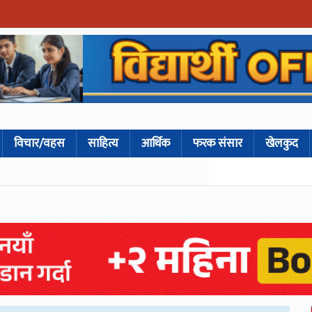
विचार/वहस
साहित्य
आर्थिक
फरक संसार
खेलकुद