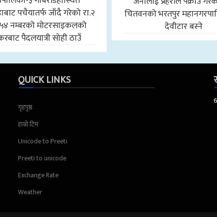
उँपालिका-३ गोबरडिहास्थित
जनालाई प्रहरीले पक्राउ गरे
बाट पचैयातर्फ जाँदै गरेको रा.२
चितवनको भरतपुर महानगरपा
५४ नम्बरको मोटरसाइकलको
देवीटार बस्ने
करबाट पैदलयात्री सोही ठाउँ
QUICK LINKS
स
गृहपृष्ठ
हाम्रो टिम
Unicode to Preeti
Preeti to unicode
Exchange Rate
Weather