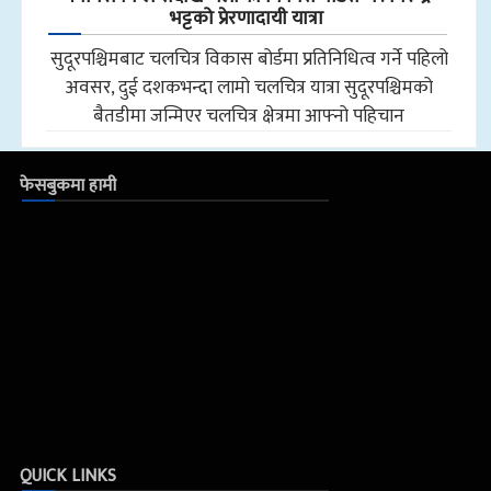
भट्टको प्रेरणादायी यात्रा
सुदूरपश्चिमबाट चलचित्र विकास बोर्डमा प्रतिनिधित्व गर्ने पहिलो
अवसर, दुई दशकभन्दा लामो चलचित्र यात्रा सुदूरपश्चिमको
बैतडीमा जन्मिएर चलचित्र क्षेत्रमा आफ्नो पहिचान
फेसबुकमा हामी
QUICK LINKS