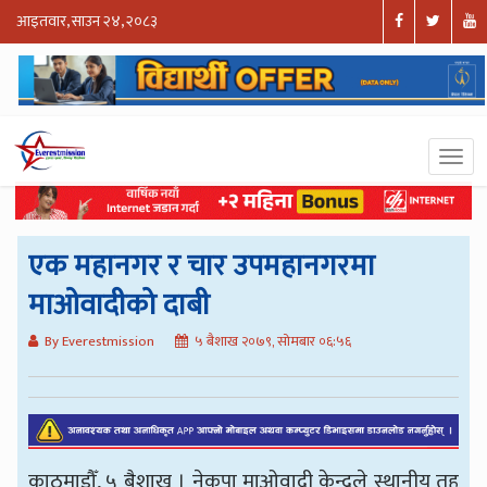
आइतवार, साउन २४, २०८३
एक महानगर र चार उपमहानगरमा
माओवादीको दाबी
By Everestmission
५ बैशाख २०७९, सोमबार ०६:५६
काठमाडौँ, ५ बैशाख । नेकपा माओवादी केन्द्रले स्थानीय तह