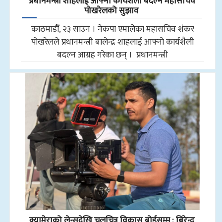
प्रधानमन्त्री शाहलाई आफ्नो कार्यशैली बदल्न महासचिव
पोखरेलको सुझाव
काठमाडौँ, २३ साउन । नेकपा एमालेका महासचिव शंकर
पोखरेलले प्रधानमन्त्री बालेन्द्र शाहलाई आफ्नो कार्यशैली
बदल्न आग्रह गरेका छन् । प्रधानमन्त्री
क्यामेराको लेन्सदेखि चलचित्र विकास बोर्डसम्म : बिरेन्द्र