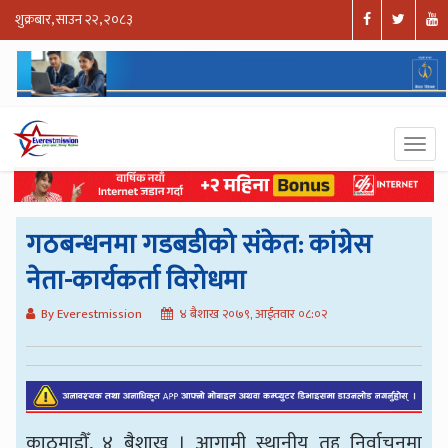
शुक्रबार, साउन २२, २०८३
गठबन्धनमा गडबडीको संकेत: कांग्रेस
नेता-कार्यकर्ता विरोधमा
By Everestmission
४ बैशाख २०७९, आईतवार ०८:०२
काठमाडौँ, ४ बैशाख । आगामी स्थानीय तह निर्वाचनमा