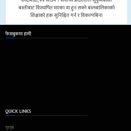
काठमाडौँ, २२ साउन । सर्वोच्च अदालतले सुकुमबासी
बस्तीबाट विस्थापित भएका वा हुन सक्ने बालबालिकाको
शिक्षाको हक सुनिश्चित गर्न र विकल्पबिना
फेसबुकमा हामी
QUICK LINKS
गृहपृष्ठ