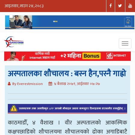
आइतवार, साउन २४, २०८३
अस्पतालका शौचालय : बस्न हैन,पस्नै गाह्रो
By Everestmission
४ बैशाख २०७९, आईतवार ०७:२७
काठमाडौँ, ४ वैशाख । वीर अस्पतालको आकस्मिक
कक्षपछाडिको शौचालयमा शौचालयको ढोका अगाडिबाटै