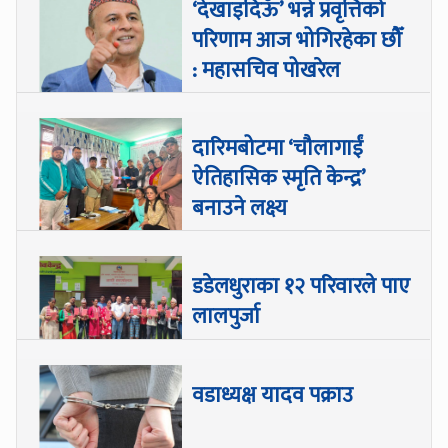
‘देखाइदिऊँ’ भन्ने प्रवृत्तिको
परिणाम आज भोगिरहेका छौँ
: महासचिव पोखरेल
दारिमबोटमा ‘चौलागाईं
ऐतिहासिक स्मृति केन्द्र’
बनाउने लक्ष्य
डडेलधुराका १२ परिवारले पाए
लालपुर्जा
वडाध्यक्ष यादव पक्राउ