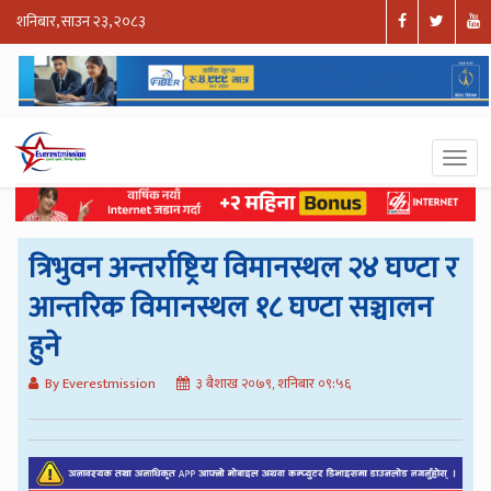
शनिबार, साउन २३, २०८३
त्रिभुवन अन्तर्राष्ट्रिय विमानस्थल २४ घण्टा र
आन्तरिक विमानस्थल १८ घण्टा सञ्चालन
हुने
By Everestmission
३ बैशाख २०७९, शनिबार ०९:५६