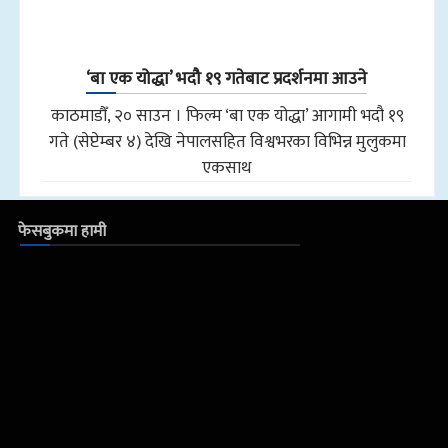
‘बा एक योद्धा’ भदौ १९ गतेबाट प्रदर्शनमा आउने
काठमाडौँ, २० साउन । फिल्म ‘बा एक योद्धा’ आगामी भदौ १९
गते (सेप्टेम्बर ४) देखि नेपालसहित विश्वभरका विभिन्न मुलुकमा
एकसाथ
फेसबुकमा हामी