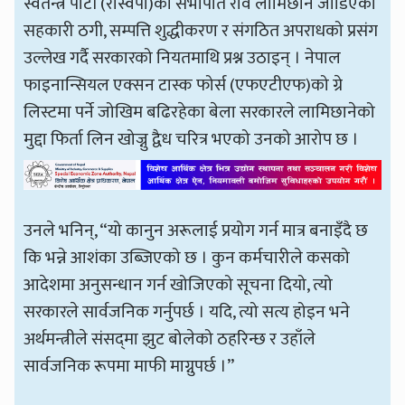
स्वतन्त्र पार्टी (रास्वपा)का सभापति रवि लामिछाने जोडिएको
सहकारी ठगी, सम्पत्ति शुद्धीकरण र संगठित अपराधको प्रसंग
उल्लेख गर्दै सरकारको नियतमाथि प्रश्न उठाइन् । नेपाल
फाइनान्सियल एक्सन टास्क फोर्स (एफएटीएफ)को ग्रे
लिस्टमा पर्ने जोखिम बढिरहेका बेला सरकारले लामिछानेको
मुद्दा फिर्ता लिन खोज्नु द्वैध चरित्र भएको उनको आरोप छ ।
उनले भनिन्, “यो कानुन अरूलाई प्रयोग गर्न मात्र बनाइँदै छ
कि भन्ने आशंका उब्जिएको छ । कुन कर्मचारीले कसको
आदेशमा अनुसन्धान गर्न खोजिएको सूचना दियो, त्यो
सरकारले सार्वजनिक गर्नुपर्छ । यदि, त्यो सत्य होइन भने
अर्थमन्त्रीले संसद्‌मा झुट बोलेको ठहरिन्छ र उहाँले
सार्वजनिक रूपमा माफी माग्नुपर्छ ।”