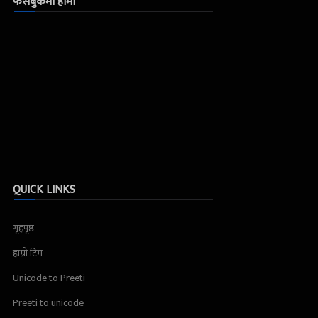
फेसबुकमा हामी
QUICK LINKS
गृहपृष्ठ
हाम्रो टिम
Unicode to Preeti
Preeti to unicode