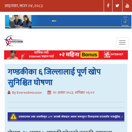
आइतवार, साउन २४, २०८३
गण्डकीका ६ जिल्लालाई पूर्ण खोप
सुनिश्चित घोषणा
By Everestmission
२० असार २०८३, शनिबार ०६:०२