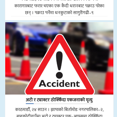
कारागारबाट फरार भएका एक कैदी धरानबाट पक्राउ परेका
छन् । पक्राउ पर्नेमा धनकुटाको सागुरीगढी–९
अटो र ट्याक्टर ठोक्किँदा एकजनाको मृत्यु
काठमाडौँ, २४ साउन । झापाको बिर्तामोड नगरपालिका–२,
बाह्रकोटीगाउँमा अटो र ट्याक्टर एक–आपसमा ठोक्किँदा