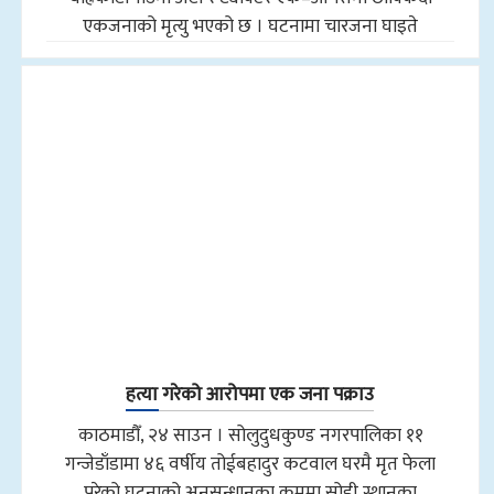
एकजनाको मृत्यु भएको छ । घटनामा चारजना घाइते
हत्या गरेको आरोपमा एक जना पक्राउ
काठमाडौँ, २४ साउन । सोलुदुधकुण्ड नगरपालिका ११
गन्जेडाँडामा ४६ वर्षीय तोईबहादुर कटवाल घरमै मृत फेला
परेको घटनाको अनुसन्धानका क्रममा सोही स्थानका