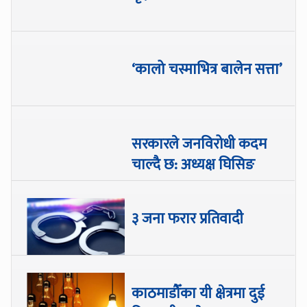
‘कालो चस्माभित्र बालेन सत्ता’
सरकारले जनविरोधी कदम
चाल्दै छ: अध्यक्ष घिसिङ
३ जना फरार प्रतिवादी
काठमाडौँका यी क्षेत्रमा दुई