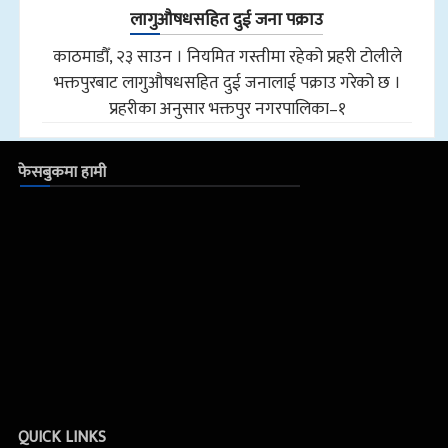
लागुऔषधसहित दुई जना पक्राउ
काठमाडौँ, २३ साउन । नियमित गस्तीमा रहेको प्रहरी टोलीले
भक्तपुरबाट लागुऔषधसहित दुई जनालाई पक्राउ गरेको छ ।
प्रहरीका अनुसार भक्तपुर नगरपालिका–१
फेसबुकमा हामी
QUICK LINKS