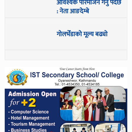
आवश्यक परिमार्जन गर्नु पर्दछ
: नेता आङदेम्बे
गोलभेँडाको मूल्य बढ्यो