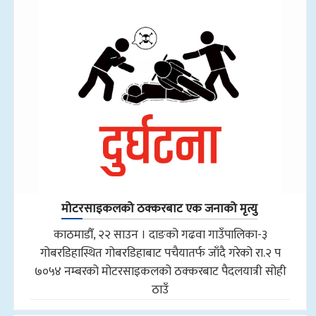
मोटरसाइकलको ठक्करबाट एक जनाको मृत्यु
काठमाडौँ, २२ साउन । दाङको गढवा गाउँपालिका-३
गोबरडिहास्थित गोबरडिहाबाट पचैयातर्फ जाँदै गरेको रा.२ प
७०५४ नम्बरको मोटरसाइकलको ठक्करबाट पैदलयात्री सोही
ठाउँ