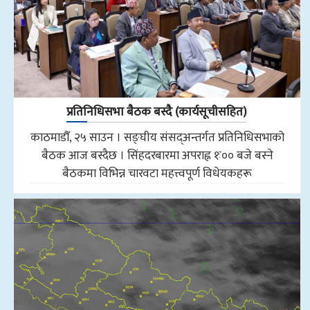
प्रतिनिधिसभा बैठक बस्दै (कार्यसूचीसहित)
काठमाडौँ, २५ साउन । सङ्घीय संसद्अन्तर्गत प्रतिनिधिसभाको
बैठक आज बस्दैछ । सिंहदरबारमा अपराह्न १ः०० बजे बस्ने
बैठकमा विभिन्न चारवटा महत्त्वपूर्ण विधेयकहरू