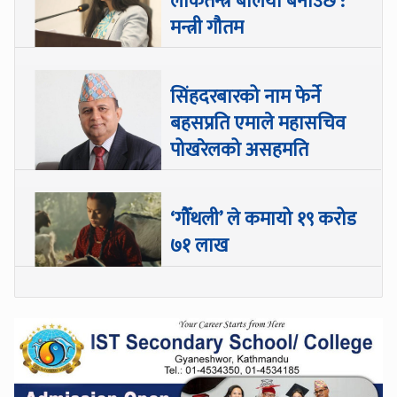
लोकतन्त्र बलियो बनाउँछ :
मन्त्री गौतम
सिंहदरबारको नाम फेर्ने
बहसप्रति एमाले महासचिव
पोखरेलको असहमति
‘गौँथली’ ले कमायो १९ करोड
७१ लाख