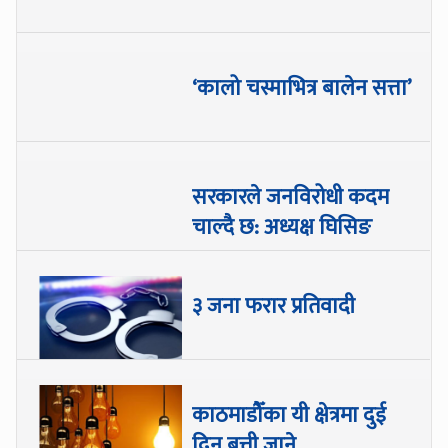
‘कालो चस्माभित्र बालेन सत्ता’
सरकारले जनविरोधी कदम
चाल्दै छ: अध्यक्ष घिसिङ
३ जना फरार प्रतिवादी
काठमाडौँका यी क्षेत्रमा दुई
दिन बत्ती जाने