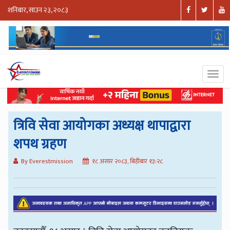
शनिबार, साउन २३, २०८३
त्रिवि सेवा आयोगका अध्यक्ष थापाद्वारा
शपथ ग्रहण
By Everestmission
१८ असार २०८३, बिहीबार १३:२८