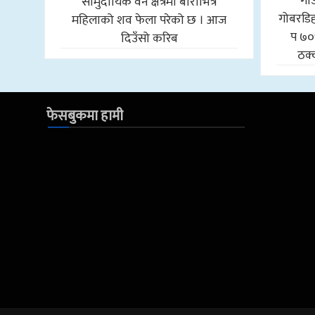
गा
सामुदायिक वन क्षेत्रमा बोराभित्र
गोबरडिहा
महिलाको शव फेला परेको छ । आज
प ७०
दिउँसो करिब
ठक्
फेसबुकमा हामी