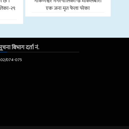
को छ ।
गोकर्णेश्वर नगरपालिका-७ माकलबारी
लिका-२९
एक जना मृत फेला परेका
ूचना बिभाग दर्ता नं.
602/074-075