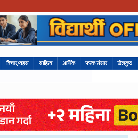
विचार/वहस
साहित्य
आर्थिक
फरक संसार
खेलकुद