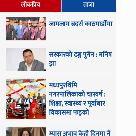
लोकप्रिय
ताजा
जामजाम ब्रदर्स काठमाडौँमा
सरकारको ढङ्ग पुगेन : मनिष
झा
मध्यपुरथिमि
नगरपालिकाको चारवर्ष :
शिक्षा, स्वास्थ्य र पूर्वाधार
विकासमा फड्को
ग्यास अभाव केही दिनमा नै