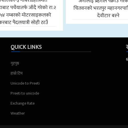
उँपालिका-३ गोबरडिहास्थित
जनालाई प्रहरीले पक्राउ गरे
बाट पचैयातर्फ जाँदै गरेको रा.२
चितवनको भरतपुर महानगरपा
५४ नम्बरको मोटरसाइकलको
देवीटार बस्ने
करबाट पैदलयात्री सोही ठाउँ
QUICK LINKS
स
गृहपृष्ठ
हाम्रो टिम
Unicode to Preeti
Preeti to unicode
Exchange Rate
Weather