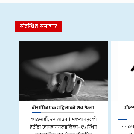
संबन्धित समाचार
बोराभित्र एक महिलाको शव फेला
मोट
काठमाडौँ, २२ साउन । मकवानपुरको
काठमा
हेटौंडा उपमहानगरपालिका–१५ स्थित