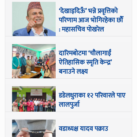
‘देखाइदिऊँ’ भन्ने प्रवृत्तिको
परिणाम आज भोगिरहेका छौँ
: महासचिव पोखरेल
दारिमबोटमा ‘चौलागाईं
ऐतिहासिक स्मृति केन्द्र’
बनाउने लक्ष्य
डडेलधुराका १२ परिवारले पाए
लालपुर्जा
वडाध्यक्ष यादव पक्राउ