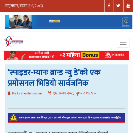
आइतवार, साउन २४, २०८३
‘स्पाइडर-म्यानः ब्रान्ड न्यु डे’को एक
प्रमोसनल भिडियो सार्वजनिक
By Everestmission
१७ असार २०८३, बुधबार १७:५५