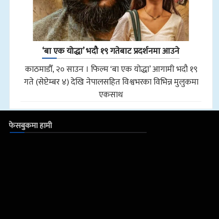
‘बा एक योद्धा’ भदौ १९ गतेबाट प्रदर्शनमा आउने
काठमाडौँ, २० साउन । फिल्म ‘बा एक योद्धा’ आगामी भदौ १९
गते (सेप्टेम्बर ४) देखि नेपालसहित विश्वभरका विभिन्न मुलुकमा
एकसाथ
फेसबुकमा हामी