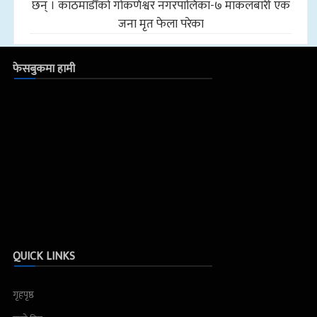
छन् । काठमाडौँको गोकर्णेश्वर नगरपालिका-७ माकलबारी एक
जना मृत फेला परेका
फेसबुकमा हामी
QUICK LINKS
गृहपृष्ठ