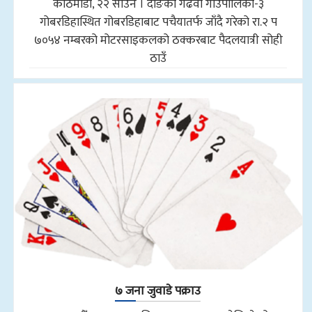
काठमाडौँ, २२ साउन । दाङको गढवा गाउँपालिका-३
गोबरडिहास्थित गोबरडिहाबाट पचैयातर्फ जाँदै गरेको रा.२ प
७०५४ नम्बरको मोटरसाइकलको ठक्करबाट पैदलयात्री सोही
ठाउँ
७ जना जुवाडे पक्राउ