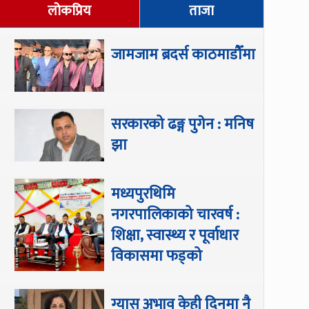
लोकप्रिय
ताजा
जामजाम ब्रदर्स काठमाडौँमा
सरकारको ढङ्ग पुगेन : मनिष
झा
मध्यपुरथिमि
नगरपालिकाको चारवर्ष :
शिक्षा, स्वास्थ्य र पूर्वाधार
विकासमा फड्को
ग्यास अभाव केही दिनमा नै