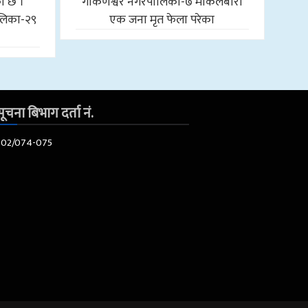
को छ ।
गोकर्णेश्वर नगरपालिका-७ माकलबारी
लिका-२९
एक जना मृत फेला परेका
ूचना बिभाग दर्ता नं.
602/074-075