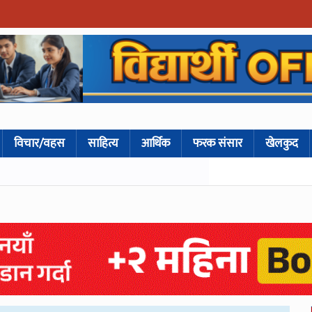
विचार/वहस
साहित्य
आर्थिक
फरक संसार
खेलकुद