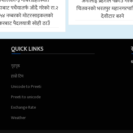
उँपालिका-३ गोबरडिहास्थित
जनालाई प्रहरीले पक्राउ गरे
बाट पचैयातर्फ जाँदै गरेको रा.२
चितवनको भरतपुर महानगरपा
५४ नम्बरको मोटरसाइकलको
देवीटार बस्ने
करबाट पैदलयात्री सोही ठाउँ
QUICK LINKS
स
गृहपृष्ठ
हाम्रो टिम
Unicode to Preeti
Preeti to unicode
Exchange Rate
Weather