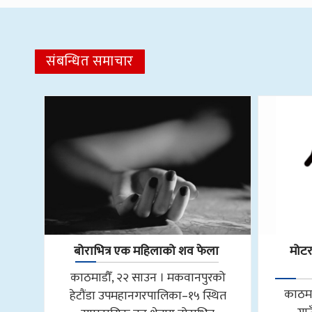
संबन्धित समाचार
बोराभित्र एक महिलाको शव फेला
मोट
काठमाडौँ, २२ साउन । मकवानपुरको
काठमा
हेटौंडा उपमहानगरपालिका–१५ स्थित