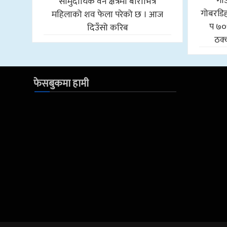
गा
सामुदायिक वन क्षेत्रमा बोराभित्र
गोबरडिहा
महिलाको शव फेला परेको छ । आज
प ७०
दिउँसो करिब
ठक्
फेसबुकमा हामी