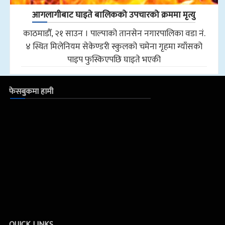
आगलागीबाट घाइते बालिकको उपचारको क्रममा मृत्यु
काठमाडौँ, २१ साउन । पाल्पाको तानसेन नगारपालिका वडा नं.
४ स्थित मिलेनियम सेकेण्डरी स्कुलको चमेना गृहमा ग्याँसको
पाइप फुस्किएपछि घाइते भएकी
फेसबुकमा हामी
QUICK LINKS