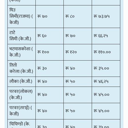
(केजी)
घिउ
सिमी(राजमा) (
रू ७०
रू ८०
रू ७३.७५
केजी)
टाटे
रू ६०
रू ७०
रू ६६.२५
सिमी (के.जी.)
भटमासकोशा (
रू १००
रू १२०
रू ११०.००
के.जी.)
तितो
रू ३०
रू ४०
रू ३५.००
करेला (के.जी.)
लौका (के.जी.)
रू ४०
रू ५०
रू ४६.२५
परवर(लोकल)
रू ४०
रू ५०
रू ४५.००
(के.जी.)
परवर(तराई) (
रू ४०
रू ५०
रू ४५.००
केजी)
चिचिण्डो (के.
रू ३०
रू ४०
रू ३५.००