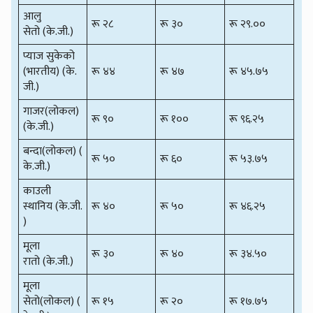
आलु
रू २८
रू ३०
रू २९.००
सेतो (के.जी.)
प्याज सुकेको
(भारतीय) (के.
रू ४४
रू ४७
रू ४५.७५
जी.)
गाजर(लोकल)
रू ९०
रू १००
रू ९६.२५
(के.जी.)
बन्दा(लोकल) (
रू ५०
रू ६०
रू ५३.७५
के.जी.)
काउली
स्थानिय (के.जी.
रू ४०
रू ५०
रू ४६.२५
)
मूला
रू ३०
रू ४०
रू ३४.५०
रातो (के.जी.)
मूला
सेतो(लोकल) (
रू १५
रू २०
रू १७.७५