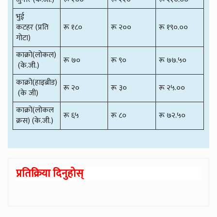
भुई
कटहर (प्रति
रू १८०
रू २००
रू १९०.००
गोटा)
काक्रो(लोकल)
रू ७०
रू ९०
रू ७७.५०
(के.जी.)
काक्रो(हाइब्रीड)
रू २०
रू ३०
रू २५.००
(के जी)
काक्रो(लोकल
रू ६५
रू ८०
रू ७२.५०
क्रस) (के.जी.)
प्रतिक्रिया दिनुहोस्