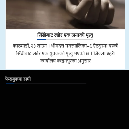
सिँढीबाट लडेर एक जनाको मृत्यु
काठमाडौँ, २३ साउन । भीमदत्त नगरपालिका–६ ऐठपुरमा घरको
सिँढीबाट लडेर एक युवकको मृत्यु भएको छ । जिल्ला प्रहरी
कार्यालय कञ्चनपुरका अनुसार
फेसबुकमा हामी