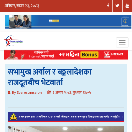
शनिबार, साउन २३, २०८३
सभामुख अर्याल र बङ्गलादेशका
राजदूतबीच भेटवार्ता
By Everestmission
३ असार २०८३, बुधबार १३:०५