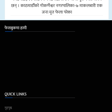
छन् । काठमाडौँको गोकर्णेश्वर नगरपालिका-७ माकलबारी एक
जना मृत फेला परेका
फेसबुकमा हामी
QUICK LINKS
गृहपृष्ठ