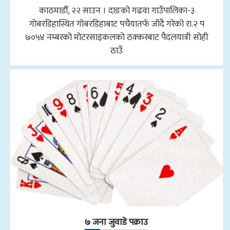
काठमाडौँ, २२ साउन । दाङको गढवा गाउँपालिका-३
गोबरडिहास्थित गोबरडिहाबाट पचैयातर्फ जाँदै गरेको रा.२ प
७०५४ नम्बरको मोटरसाइकलको ठक्करबाट पैदलयात्री सोही
ठाउँ
७ जना जुवाडे पक्राउ