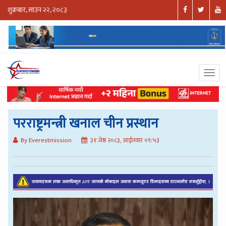
शुक्रबार, साउन २२, २०८३
परराष्ट्रमन्त्री खनाल चीन प्रस्थान
By Everestmission
३१ जेष्ठ २०८३, आईतवार ०९:५३