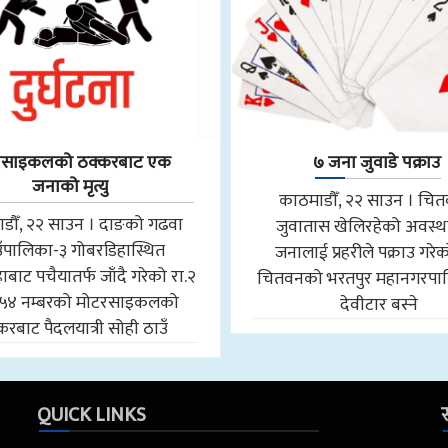
रसाइकलको ठक्करबाट एक
७ जना जुवाडे पक्राउ
जनाको मृत्यु
काठमाडौँ, २२ साउन । चि
डौँ, २२ साउन । दाङको गढवा
जुवातास खेलिरहेको अवस्थ
उँपालिका-३ गोबरडिहास्थित
जनालाई प्रहरीले पक्राउ गरे
बाट पचैयातर्फ जाँदै गरेको रा.२
चितवनको भरतपुर महानगरपा
५४ नम्बरको मोटरसाइकलको
देवीटार बस्ने
करबाट पैदलयात्री सोही ठाउँ
QUICK LINKS
स