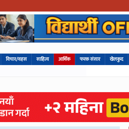
विचार/वहस
साहित्य
आर्थिक
फरक संसार
खेलकुद