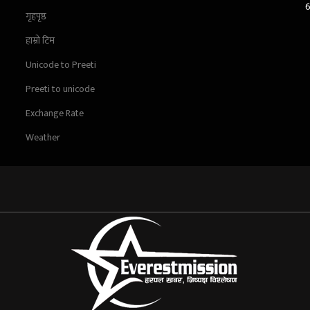
गृहपृष्ठ
हाम्रो टिम
Unicode to Preeti
Preeti to unicode
Exchange Rate
Weather