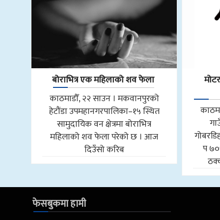
बोराभित्र एक महिलाको शव फेला
मोट
काठमाडौँ, २२ साउन । मकवानपुरको
काठमा
हेटौंडा उपमहानगरपालिका–१५ स्थित
गा
सामुदायिक वन क्षेत्रमा बोराभित्र
गोबरडिहा
महिलाको शव फेला परेको छ । आज
प ७०
दिउँसो करिब
ठक्
फेसबुकमा हामी