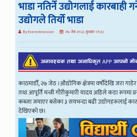
भाडा नतिर्ने उद्योगलाई कारबाही गर
उद्योगले तिर्यो भाडा
By Everestmission
२७ जेष्ठ २०८३, बुधबार ०९:३८
काठमाडौँ, २७ जेठ ।औद्योगिक क्षेत्रमा वर्षौंदेखि जरा गाड
तथा आपूर्ति मन्त्री गौरीकुमारी यादव अहिले कडा रूपमा 
कब्जा जमाएर बसेका ३ सयभन्दा बढी उद्योगहरूलाई कारबाही
देखिएको छ।