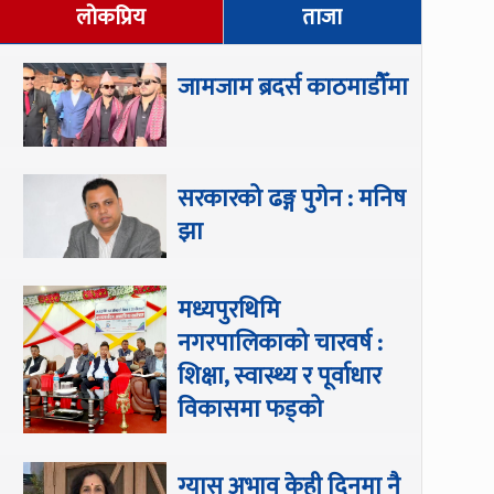
लोकप्रिय
ताजा
जामजाम ब्रदर्स काठमाडौँमा
सरकारको ढङ्ग पुगेन : मनिष
झा
मध्यपुरथिमि
नगरपालिकाको चारवर्ष :
शिक्षा, स्वास्थ्य र पूर्वाधार
विकासमा फड्को
ग्यास अभाव केही दिनमा नै