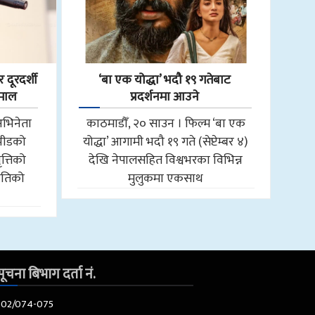
 दूरदर्शी
‘बा एक योद्धा’ भदौ १९ गतेबाट
हमाल
प्रदर्शनमा आउने
अभिनेता
काठमाडौँ, २० साउन । फिल्म ‘बा एक
 भीडको
योद्धा’ आगामी भदौ १९ गते (सेप्टेम्बर ४)
त्तिको
देखि नेपालसहित विश्वभरका विभिन्न
ीतिको
मुलुकमा एकसाथ
ूचना बिभाग दर्ता नं.
602/074-075