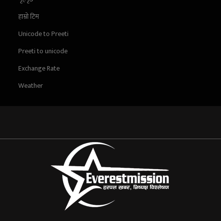
हाम्रो टिम
Unicode to Preeti
Preeti to unicode
Exchange Rate
Weather