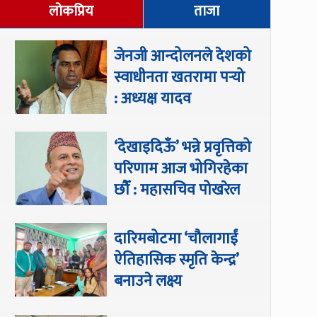
लोकप्रिय
ताजा
जेनजी आन्दोलनले देशको
स्वाधीनता खतरामा पर्‍यो
: अध्यक्ष यादव
‘देखाइदिऊँ’ भन्ने प्रवृत्तिको
परिणाम आज भोगिरहेका
छौँ : महासचिव पोखरेल
दारिमबोटमा ‘चौलागाईं
ऐतिहासिक स्मृति केन्द्र’
बनाउने लक्ष्य