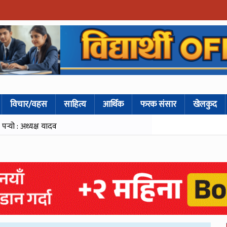
विचार/वहस
साहित्य
आर्थिक
फरक संसार
खेलकुद
्‍यो : अध्यक्ष यादव