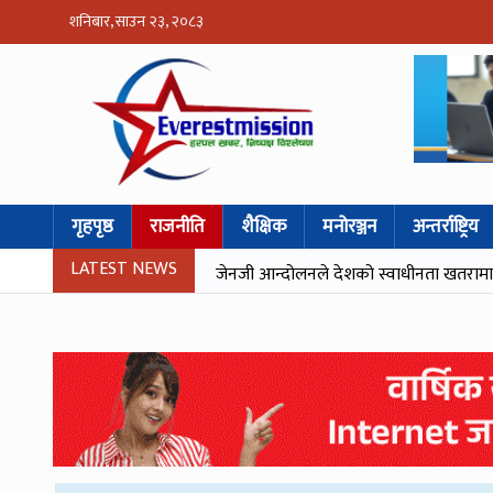
शनिबार, साउन २३, २०८३
गृहपृष्ठ
राजनीति
शैक्षिक
मनोरञ्जन
अन्तर्राष्ट्रिय
LATEST NEWS
जेनजी आन्दोलनले देशको स्वाधीनता खतरामा पर