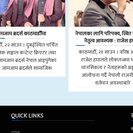
मजाम ब्रदर्स काठमाडौँमा
नेपालका लागि परिपक्व, स्थिर र
नेतृत्व आवश्यक : राजेश 
ँ, २२ साउन । दुबईस्थित चर्चित
काठमाडौँ, २१ साउन । वरिष्ठ 
क सञ्जाल कन्टेन्ट क्रिएटर तथा
राजेश हमालले लोकतन्त्रमा
जामजाम ब्रदर्स नेपाल आइपुगेका
मानसिकता र नेताहरूको प्रवृ
। जामजाम ब्रदर्सले सामाजिक
आलोचना गर्दै नेपाली राजन
वर्तमान अवस्थाबारे
QUICK LINKS
स
गृहपृष्ठ