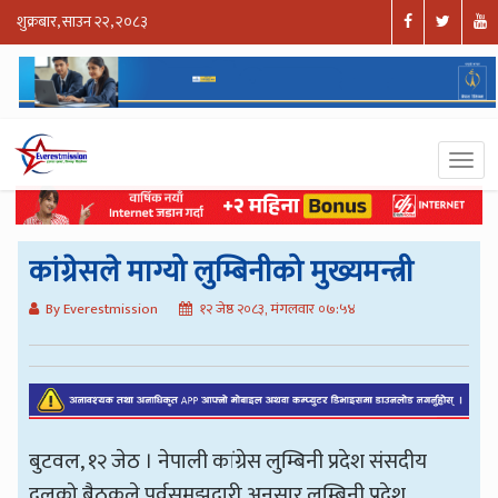
शुक्रबार, साउन २२, २०८३
कांग्रेसले माग्यो लुम्बिनीको मुख्यमन्त्री
By Everestmission
१२ जेष्ठ २०८३, मंगलवार ०७:५४
बुटवल, १२ जेठ । नेपाली कांग्रेस लुम्बिनी प्रदेश संसदीय
दलको बैठकले पूर्वसमझदारी अनुसार लुम्बिनी प्रदेश