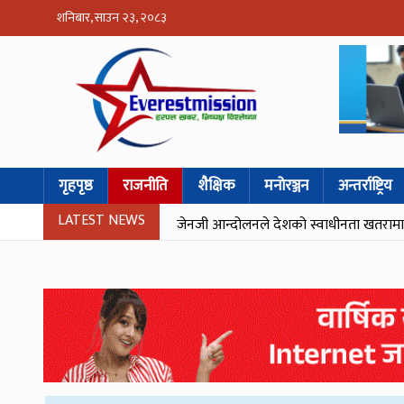
शनिबार, साउन २३, २०८३
गृहपृष्ठ
राजनीति
शैक्षिक
मनोरञ्जन
अन्तर्राष्ट्रिय
LATEST NEWS
जेनजी आन्दोलनले देशको स्वाधीनता खतरामा पर