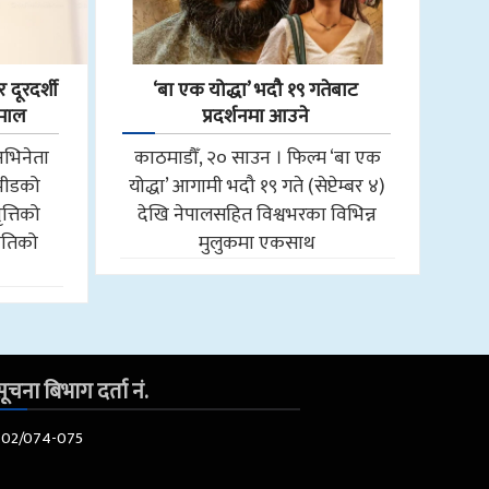
 दूरदर्शी
‘बा एक योद्धा’ भदौ १९ गतेबाट
हमाल
प्रदर्शनमा आउने
अभिनेता
काठमाडौँ, २० साउन । फिल्म ‘बा एक
 भीडको
योद्धा’ आगामी भदौ १९ गते (सेप्टेम्बर ४)
त्तिको
देखि नेपालसहित विश्वभरका विभिन्न
ीतिको
मुलुकमा एकसाथ
ूचना बिभाग दर्ता नं.
602/074-075