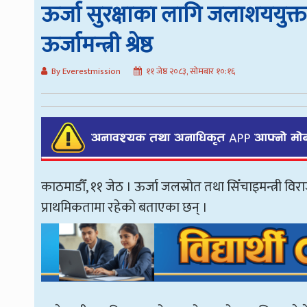
ऊर्जा सुरक्षाका लागि जलाशययुक
ऊर्जामन्त्री श्रेष्ठ
By Everestmission
११ जेष्ठ २०८३, सोमबार १०:१६
काठमाडौँ, ११ जेठ । ऊर्जा जलस्रोत तथा सिँचाइमन्त्री व
प्राथमिकतामा रहेको बताएका छन् ।