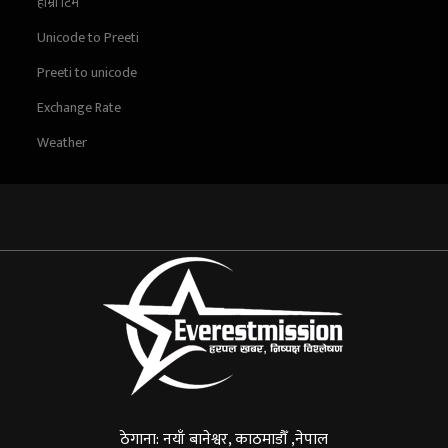
हाम्रो टिम
Unicode to Preeti
Preeti to unicode
Exchange Rate
Weather
ठेगाना: नयाँ बानेश्वर, काठमाडौँ ,नेपाल