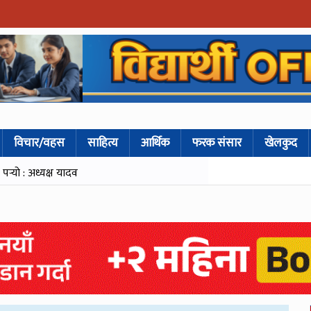
विचार/वहस
साहित्य
आर्थिक
फरक संसार
खेलकुद
्‍यो : अध्यक्ष यादव