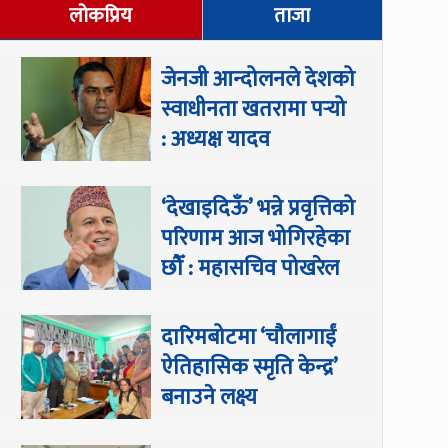
लोकप्रिय
ताजा
जेनजी आन्दोलनले देशको
स्वाधीनता खतरामा पर्‍यो
: अध्यक्ष यादव
‘देखाइदिऊँ’ भन्ने प्रवृत्तिको
परिणाम आज भोगिरहेका
छौँ : महासचिव पोखरेल
दारिमबोटमा ‘चौलागाईं
ऐतिहासिक स्मृति केन्द्र’
बनाउने लक्ष्य