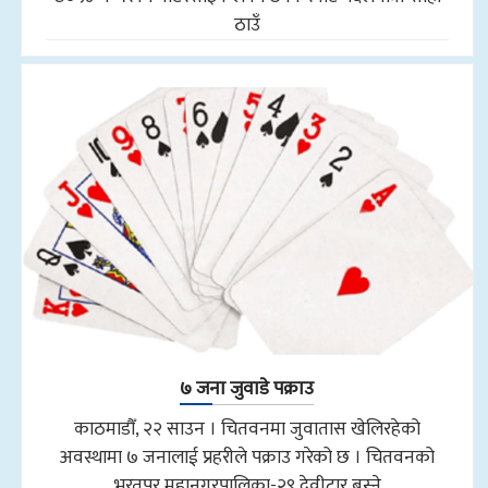
ठाउँ
७ जना जुवाडे पक्राउ
काठमाडौँ, २२ साउन । चितवनमा जुवातास खेलिरहेको
अवस्थामा ७ जनालाई प्रहरीले पक्राउ गरेको छ । चितवनको
भरतपुर महानगरपालिका-२९ देवीटार बस्ने