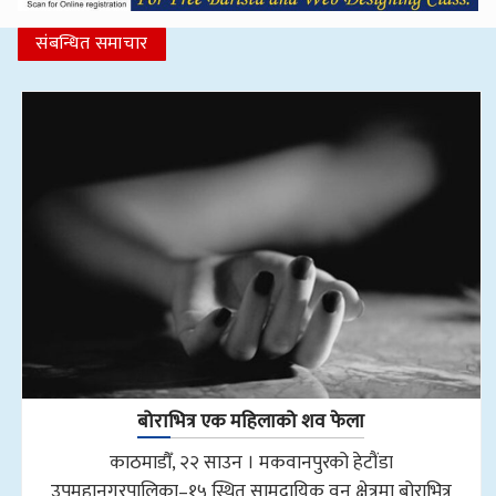
संबन्धित समाचार
बोराभित्र एक महिलाको शव फेला
काठमाडौँ, २२ साउन । मकवानपुरको हेटौंडा
उपमहानगरपालिका–१५ स्थित सामुदायिक वन क्षेत्रमा बोराभित्र