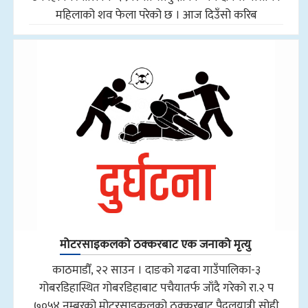
महिलाको शव फेला परेको छ । आज दिउँसो करिब
मोटरसाइकलको ठक्करबाट एक जनाको मृत्यु
काठमाडौँ, २२ साउन । दाङको गढवा गाउँपालिका-३
गोबरडिहास्थित गोबरडिहाबाट पचैयातर्फ जाँदै गरेको रा.२ प
७०५४ नम्बरको मोटरसाइकलको ठक्करबाट पैदलयात्री सोही