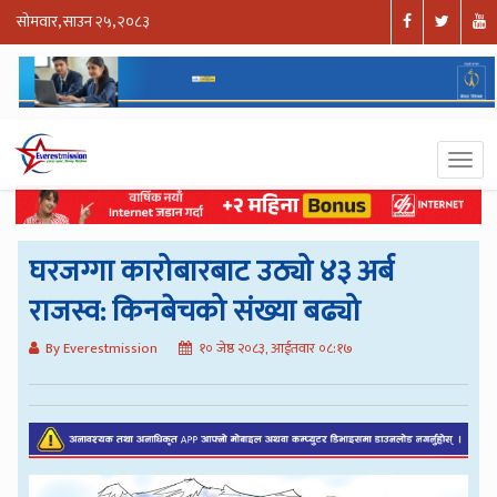
सोमवार, साउन २५, २०८३
घरजग्गा कारोबारबाट उठ्यो ४३ अर्ब
राजस्व: किनबेचको संख्या बढ्यो
By Everestmission
१० जेष्ठ २०८३, आईतवार ०८:१७