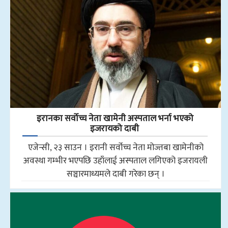
इरानका सर्वोच्च नेता खामेनी अस्पताल भर्ना भएको
इजरायको दाबी
एजेन्सी, २३ साउन । इरानी सर्वोच्च नेता मोज्तबा खामेनीको
अवस्था गम्भीर भएपछि उहाँलाई अस्पताल लगिएको इजरायली
सञ्चारमाध्यमले दाबी गरेका छन् ।