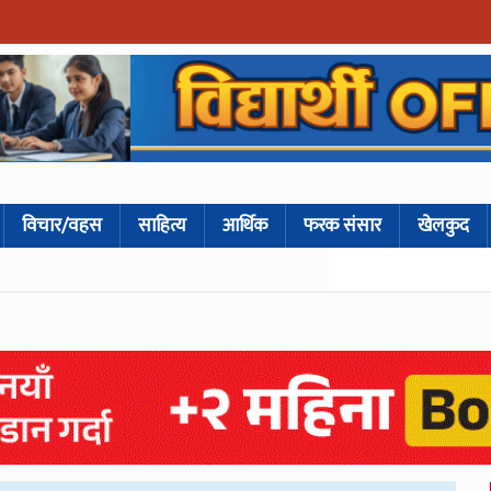
विचार/वहस
साहित्य
आर्थिक
फरक संसार
खेलकुद