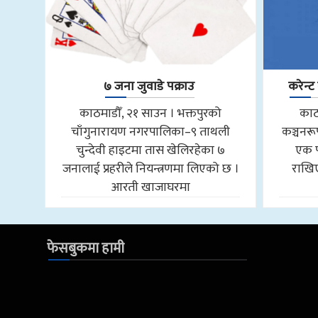
७ जना जुवाडे पक्राउ
करेन्ट
काठमाडौँ, २१ साउन । भक्तपुरको
काठ
चाँगुनारायण नगरपालिका–९ ताथली
कञ्चनर
चुन्देवी हाइटमा तास खेलिरहेका ७
एक पो
जनालाई प्रहरीले नियन्त्रणमा लिएको छ ।
राखिएक
आरती खाजाघरमा
फेसबुकमा हामी