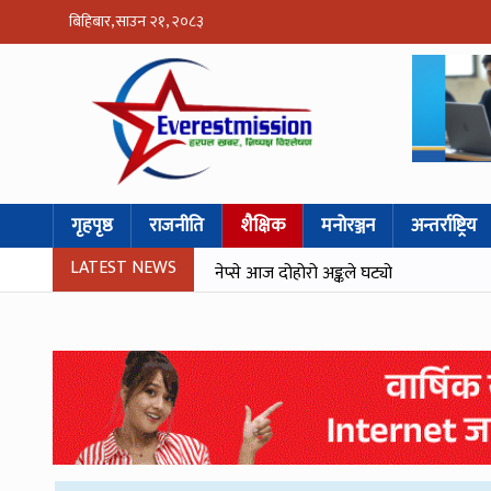
बिहिबार, साउन २१, २०८३
गृहपृष्ठ
राजनीति
शैक्षिक
मनोरञ्जन
अन्तर्राष्ट्रिय
LATEST NEWS
नेप्से आज दोहोरो अङ्कले घट्यो