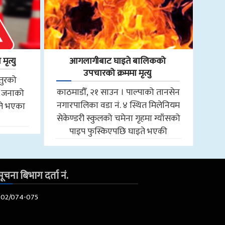
ृत्यु
आगलागीबाट घाइते बालिकको
उपचारको क्रममा मृत्यु
तुरको
काठमाडौँ, २१ साउन । पाल्पाको तानसेन
एक जनाको
नगारपालिका वडा नं. ४ स्थित मिलेनियम
इते भएका
सेकेण्डरी स्कुलको चमेना गृहमा ग्याँसको
पाइप फुस्किएपछि घाइते भएकी
ूचना बिभाग दर्ता नं.
602/074-075