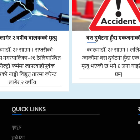
 लागेर २ वर्षीय बालकको मृत्यु
बस दुर्घटना हुँदा एकजनाको म
माडौँ, २१ साउन । सप्तरीको
काठमाडौँ, २१ साउन । ललि
ूप नगरपालिका–११ ठेलियास्थित
ग्वार्कोमा बस दुर्घटना हुँदा 
ल्ट्री फर्ममा लापरवाहीपूर्वक
मृत्यु भएको छ भने ६ जना घा
ो नाङ्गो विद्युत् तारमा करेन्ट
छन्
लागेर २ वर्षीय
QUICK LINKS
स
गृहपृष्ठ
हाम्रो टिम