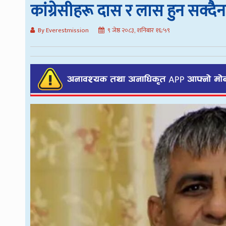
कांग्रेसीहरू दास र लास हुन सक्दैनन् 
By Everestmission
९ जेष्ठ २०८३, शनिबार १६:५९