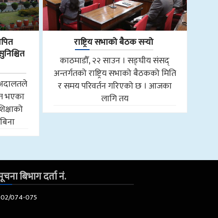
ापित
राष्ट्रिय सभाको बैठक सर्‍यो
निश्चित
काठमाडौँ, २२ साउन । सङ्घीय संसद्
अन्तर्गतको राष्ट्रिय सभाको बैठकको मिति
च अदालतले
र समय परिवर्तन गरिएको छ । आजका
ित भएका
लागि तय
िक्षाको
पबिना
ूचना बिभाग दर्ता नं.
602/074-075