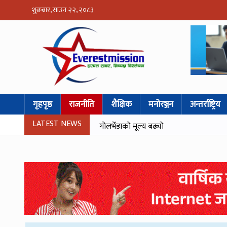
शुक्रबार, साउन २२, २०८३
गृहपृष्ठ
राजनीति
शैक्षिक
मनोरञ्जन
अन्तर्राष्ट्रिय
LATEST NEWS
गोलभेँडाको मूल्य बढ्यो