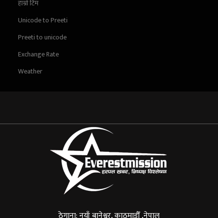
हाम्रो टिम
Unicode to Preeti
Preeti to unicode
Exchange Rate
Weather
ठेगाना: नयाँ बानेश्वर, काठमाडौँ ,नेपाल