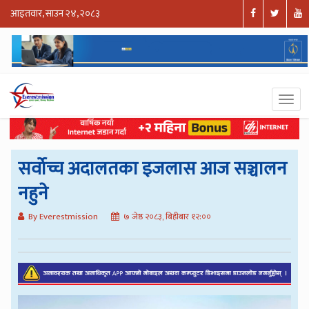
आइतवार, साउन २४, २०८३
सर्वोच्च अदालतका इजलास आज सञ्चालन
नहुने
By Everestmission
७ जेष्ठ २०८३, बिहीबार १२:००