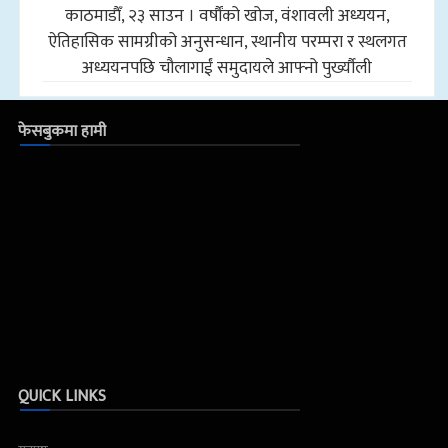
काठमाडाैँ, २३ साउन । वर्षौंको खोज, वंशावली अध्ययन,
ऐतिहासिक सामग्रीको अनुसन्धान, स्थानीय परम्परा र स्थलगत
अध्ययनपछि चौलागाईं समुदायले आफ्नो पुर्ख्यौली
फेसबुकमा हामी
QUICK LINKS