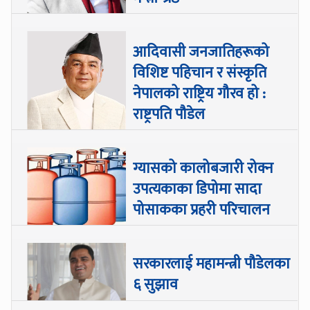
आदिवासी जनजातिहरूको
विशिष्ट पहिचान र संस्कृति
नेपालको राष्ट्रिय गौरव हो :
राष्ट्रपति पौडेल
ग्यासको कालोबजारी रोक्न
उपत्यकाका डिपोमा सादा
पोसाकका प्रहरी परिचालन
सरकारलाई महामन्त्री पौडेलका
६ सुझाव