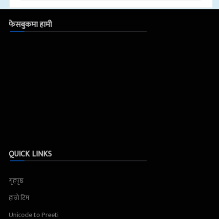
फेसबुकमा हामी
QUICK LINKS
गृहपृष्ठ
हाम्रो टिम
Unicode to Preeti