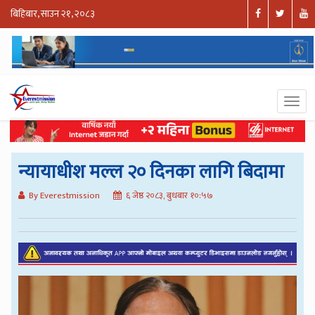
बिहिबार, साउन २१, २०८३
न्यायाधीश मल्ल २० दिनका लागि बिदामा
By Everestmission
६ जेष्ठ २०८३, बुधबार १०:५७