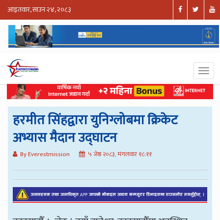
आइतवार, साउन २४, २०८३
हरमीत सिंहद्वारा युनिग्लोबमा क्रिकेट
अभ्यास मैदान उद्घाटन
By Everestmission
५ जेष्ठ २०८३, मंगलवार १८:११