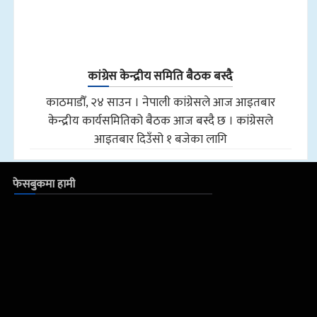
कांग्रेस केन्द्रीय समिति बैठक बस्दै
काठमाडौँ, २४ साउन । नेपाली कांग्रेसले आज आइतबार
केन्द्रीय कार्यसमितिको बैठक आज बस्दै छ । कांग्रेसले
आइतबार दिउँसो १ बजेका लागि
फेसबुकमा हामी