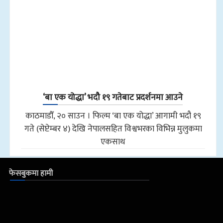
‘बा एक योद्धा’ भदौ १९ गतेबाट प्रदर्शनमा आउने
काठमाडौँ, २० साउन । फिल्म ‘बा एक योद्धा’ आगामी भदौ १९
गते (सेप्टेम्बर ४) देखि नेपालसहित विश्वभरका विभिन्न मुलुकमा
एकसाथ
फेसबुकमा हामी