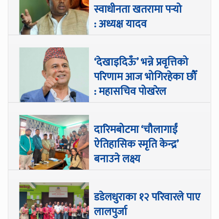
स्वाधीनता खतरामा पर्‍यो
: अध्यक्ष यादव
‘देखाइदिऊँ’ भन्ने प्रवृत्तिको
परिणाम आज भोगिरहेका छौँ
: महासचिव पोखरेल
दारिमबोटमा ‘चौलागाईं
ऐतिहासिक स्मृति केन्द्र’
बनाउने लक्ष्य
डडेलधुराका १२ परिवारले पाए
लालपुर्जा