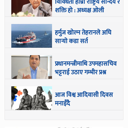
विविधता हाम्रो राष्ट्रिय सौन्दर्य र
शक्ति हो : अध्यक्ष ओली
हर्मुज खोल्न तेहरानले अघि
सार्‍याे कडा सर्त
प्रधानमन्त्रीमाथि उपमहासचिव
भट्टराई उठाए गम्भीर प्रश्न
आज विश्व आदिवासी दिवस
मनाइँदै