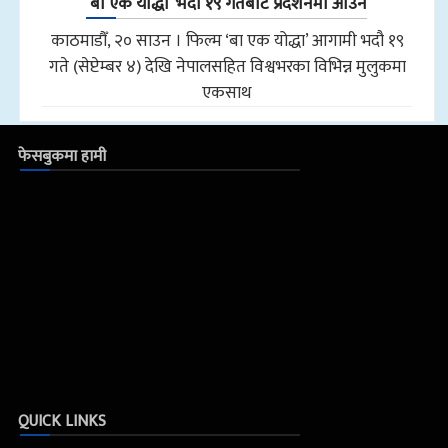
‘बा एक योद्धा’ भदौ १९ गतेबाट प्रदर्शनमा आउने
काठमाडौँ, २० साउन । फिल्म ‘बा एक योद्धा’ आगामी भदौ १९
गते (सेप्टेम्बर ४) देखि नेपालसहित विश्वभरका विभिन्न मुलुकमा
एकसाथ
फेसबुकमा हामी
QUICK LINKS