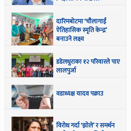
दारिमबोटमा ‘चौलागाईं
ऐतिहासिक स्मृति केन्द्र’
बनाउने लक्ष्य
डडेलधुराका १२ परिवारले पाए
लालपुर्जा
वडाध्यक्ष यादव पक्राउ
विरोध गर्दा ‘झोले’ र समर्थन