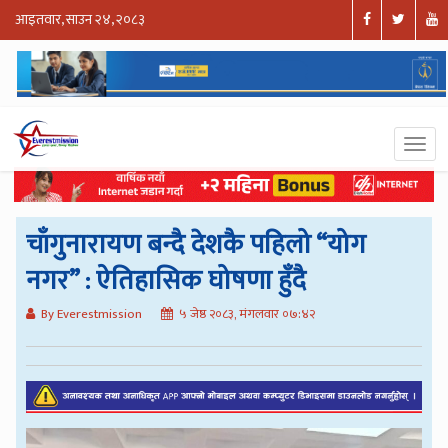
आइतवार, साउन २४, २०८३
चाँगुनारायण बन्दै देशकै पहिलो “योग
नगर” : ऐतिहासिक घोषणा हुँदै
By Everestmission
५ जेष्ठ २०८३, मंगलवार ०७:४२