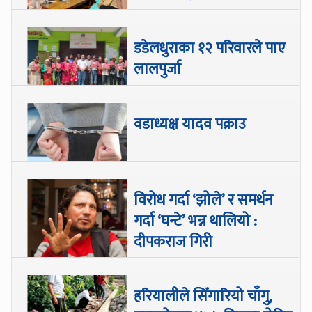
डडेलधुराका १२ परिवारले पाए
लालपुर्जा
वडाध्यक्ष यादव पक्राउ
विरोध गर्दा ‘झोले’ र समर्थन
गर्दा ‘घन्टे’ भन्न थालियो :
दीपकराज गिरी
हरियालीले सिँगारियो चाँगु,