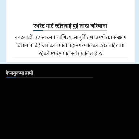
एभरेष्ट मार्ट स्टोरलाई दुई लाख जरिवाना
काठमाडौँ, २२ साउन । वाणिज्य, आपूर्ति तथा उपभोक्ता संरक्षण
विभागले बिहीबार काठमाडौँ महानगरपालिका–१७ ठहिटीमा
रहेको एभरेष्ट मार्ट स्टोर प्रालिलाई रु
फेसबुकमा हामी