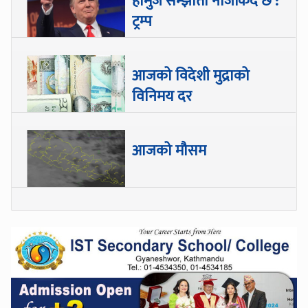
होर्मुज सम्झौता नजिकिँदै छ :
ट्रम्प
आजको विदेशी मुद्राको
विनिमय दर
आजको मौसम