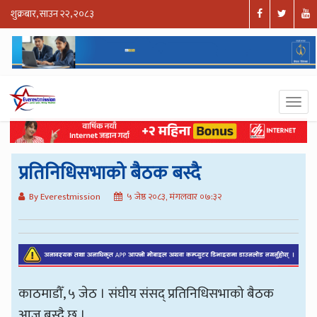
शुक्रबार, साउन २२, २०८३
प्रतिनिधिसभाको बैठक बस्दै
By Everestmission
५ जेष्ठ २०८३, मंगलवार ०७:३२
काठमाडौँ, ५ जेठ । संघीय संसद् प्रतिनिधिसभाको बैठक
आज बस्दै छ ।