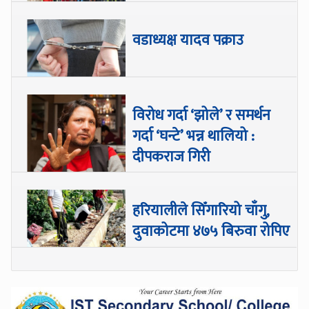
वडाध्यक्ष यादव पक्राउ
विरोध गर्दा ‘झोले’ र समर्थन
गर्दा ‘घन्टे’ भन्न थालियो :
दीपकराज गिरी
हरियालीले सिँगारियो चाँगु,
दुवाकोटमा ४७५ बिरुवा रोपिए