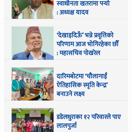
स्वाधीनता खतरामा पर्‍यो
: अध्यक्ष यादव
‘देखाइदिऊँ’ भन्ने प्रवृत्तिको
परिणाम आज भोगिरहेका छौँ
: महासचिव पोखरेल
दारिमबोटमा ‘चौलागाईं
ऐतिहासिक स्मृति केन्द्र’
बनाउने लक्ष्य
डडेलधुराका १२ परिवारले पाए
लालपुर्जा