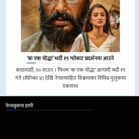
‘बा एक योद्धा’ भदौ १९ गतेबाट प्रदर्शनमा आउने
काठमाडौँ, २० साउन । फिल्म ‘बा एक योद्धा’ आगामी भदौ १९
गते (सेप्टेम्बर ४) देखि नेपालसहित विश्वभरका विभिन्न मुलुकमा
एकसाथ
फेसबुकमा हामी